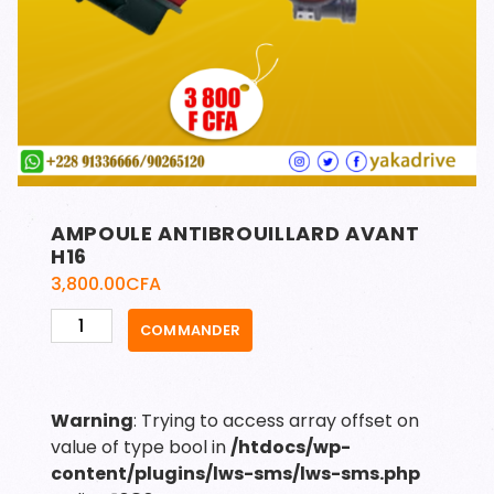
AMPOULE ANTIBROUILLARD AVANT
H16
3,800.00
CFA
quantité
COMMANDER
de
AMPOULE
ANTIBROUILLARD
Warning
: Trying to access array offset on
AVANT
value of type bool in
/htdocs/wp-
H16
content/plugins/lws-sms/lws-sms.php