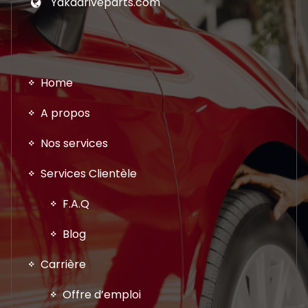
Yakadriveparts.com
Home
A propos
Nos services
Services Clientèle
F.A.Q
Blog
Carrière
Offre d’emploi