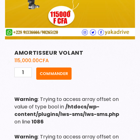
AMORTISSEUR VOLANT
115,000.00
CFA
quantité
COMMANDER
de
AMORTISSEUR
VOLANT
Warning
: Trying to access array offset on
value of type bool in
/htdocs/wp-
content/plugins/lws-sms/lws-sms.php
on line
1086
Warning
: Trying to access array offset on