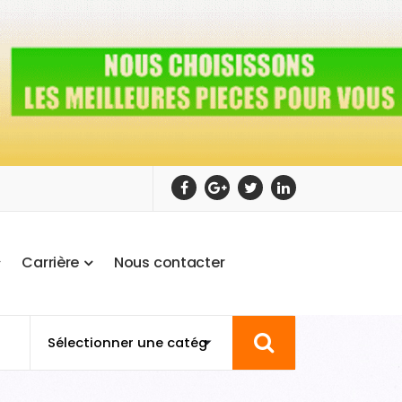
C
a
r
r
i
è
r
e
N
o
u
s
c
o
n
t
a
c
t
e
r