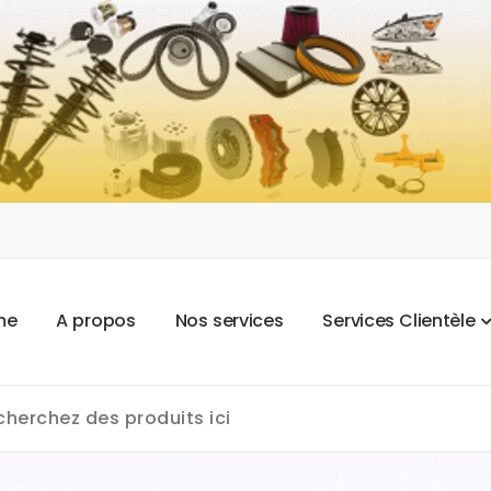
m
e
A
p
r
o
p
o
s
N
o
s
s
e
r
v
i
c
e
s
S
e
r
v
i
c
e
s
C
l
i
e
n
t
è
l
e