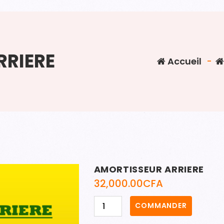
RRIERE
Accueil
-
AMORTISSEUR ARRIERE
32,000.00
CFA
quantité
COMMANDER
de