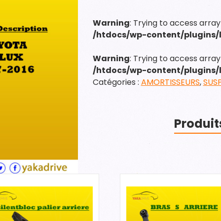
AMORTISSEUR
ARRIERE
Warning
: Trying to access array
/htdocs/wp-content/plugins
Warning
: Trying to access array 
/htdocs/wp-content/plugins
Catégories :
AMORTISSEURS
,
SUS
Produit