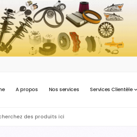
m
e
A
p
r
o
p
o
s
N
o
s
s
e
r
v
i
c
e
s
S
e
r
v
i
c
e
s
C
l
i
e
n
t
è
l
e