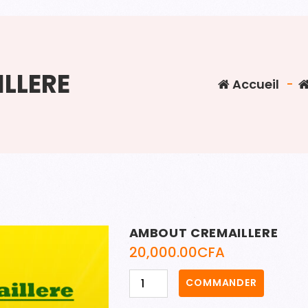
LLERE
Accueil
-
AMBOUT CREMAILLERE
20,000.00
CFA
quantité
COMMANDER
de