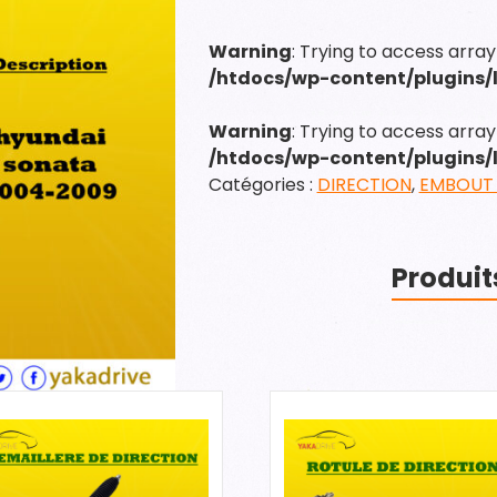
AMBOUT
CREMAILLERE
Warning
: Trying to access array
/htdocs/wp-content/plugins
Warning
: Trying to access array 
/htdocs/wp-content/plugins
Catégories :
DIRECTION
,
EMBOUT 
Produit