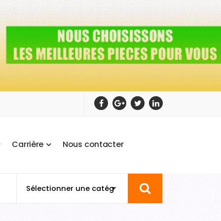
C
a
r
r
i
è
r
e
N
o
u
s
c
o
n
t
a
c
t
e
r