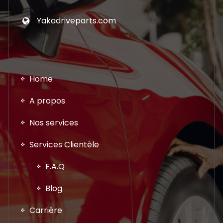
Yakadriveparts.com
Home
A propos
Nos services
Services Clientèle
F.A.Q
Blog
Carrière